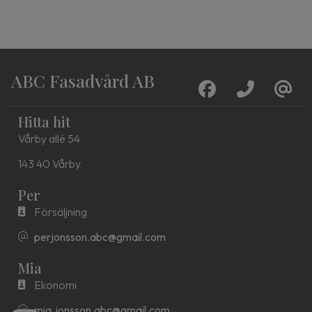
ABC Fasadvård AB
Hitta hit
Vårby allé 54
143 40 Vårby
Per
Försäljning
perjonsson.abc@gmail.com
Mia
Ekonomi
mia.jonsson.abc@gmail.com